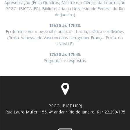
Apresentação (Érica Quadros, Mestre em Ciência da Informação
PPGCI-IBICT/UFRJ, Bibliotecária na Universidade Federal do Rio
de Janeiro)
15h30 às 17h30:
Ecofeminismo: o pessoal é político – teoria, prática e reflexões
(Profa. Vanessa de Vasconcellos Lemgruber França. Profa. da
UNIVALE).
17h30 às 17h45:
Perguntas e respostas.
PPGCI IBICT UFRJ
Rua Lauro Muller, 155, 4º andar • Rio de Janeiro, RJ • 22.290-175